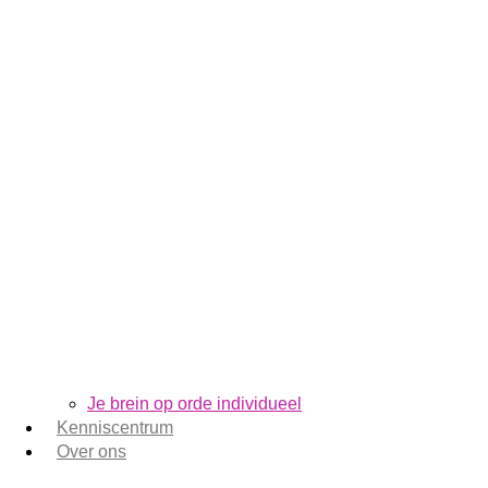
Je brein op orde individueel
Kenniscentrum
Over ons